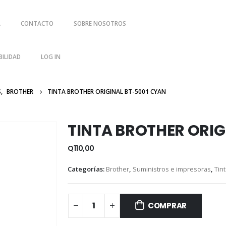
A
CONTACTO
SOBRE NOSOTROS
ILIDAD
LOG IN
S
,
BROTHER
TINTA BROTHER ORIGINAL BT-5001 CYAN
TINTA BROTHER ORIG
Q
110,00
Categorías:
Brother
,
Suministros e impresoras
,
Tint
COMPRAR