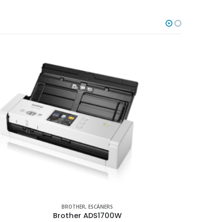
EPSON
,
TINTA ORIGINAL
BROTHER
,
TINTA ORIGINAL PARA EPSON T-544 CYAN 65ML