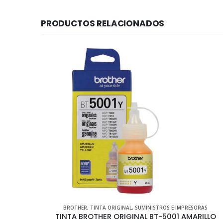
PRODUCTOS RELACIONADOS
RAS
BROTHER
,
TONER ORIGINAL
,
SUMINISTROS E IMPRESORAS
RILLO
TONER BROTHER ORIGINAL TN-433 MAGENTA