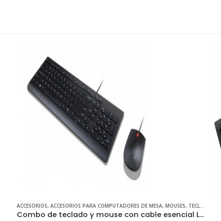
S
,
TECLADOS
TECLADOS
Combo de teclado y mouse con cable esencial Lenovo (español de Latinoamérica 171)
TECLADO HP NORMAL USB SEMI – NUEVOS