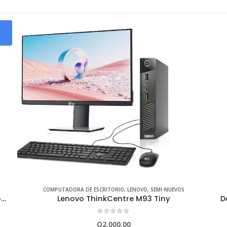
DELL
,
LAPTOPS
,
SEMI-NUEVOS
Dell Latitude 5420 i5 11va Gen. 8GB RAM 256GB SSD
D
0
out of 5
Q
3.450,00