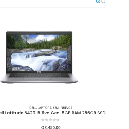
DELL
,
LAPTOPS
,
SEMI-NUEVOS
ell Latitude 5400 i5 8va Gen. 8GB RAM 256GB SSD
0
out of 5
Q
2.850,00