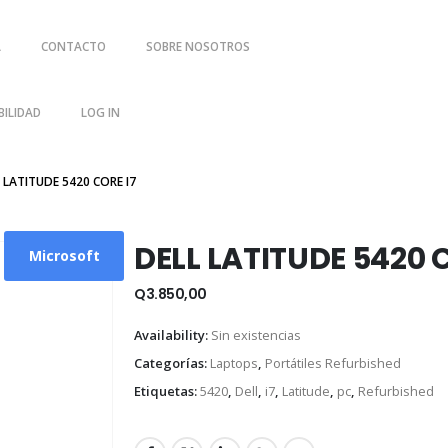
A
CONTACTO
SOBRE NOSOTROS
ILIDAD
LOG IN
 LATITUDE 5420 CORE I7
DELL LATITUDE 5420 
Microsoft
Q
3.850,00
Availability:
Sin existencias
Categorías:
Laptops
,
Portátiles Refurbished
Etiquetas:
5420
,
Dell
,
i7
,
Latitude
,
pc
,
Refurbished