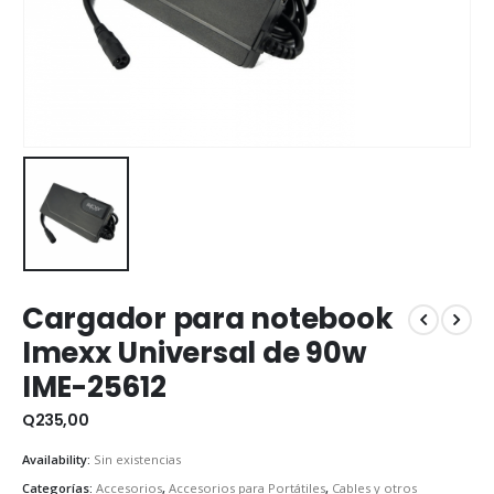
Cargador para notebook
Imexx Universal de 90w
IME-25612
Q
235,00
Availability:
Sin existencias
Categorías:
Accesorios
,
Accesorios para Portátiles
,
Cables y otros