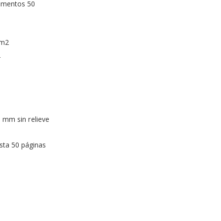
umentos 50
/m2
2
0 mm sin relieve
sta 50 páginas