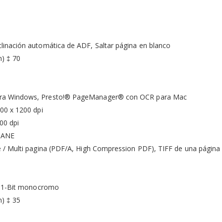
inación automática de ADF, Saltar página en blanco
m) ‡ 70
ara Windows, Presto!® PageManager® con OCR para Mac
00 x 1200 dpi
00 dpi
 SANE
/ Multi pagina (PDF/A, High Compression PDF), TIFF de una página /
s, 1-Bit monocromo
m) ‡ 35