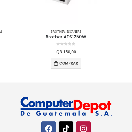
BROTHER
,
TONER ORIGINAL
,
SUMINISTROS E IMPRESORAS
TONER BROTHER ORIGINAL TN-433 MAGENTA
0
out of 5
Q
1.790,00
COMPRAR