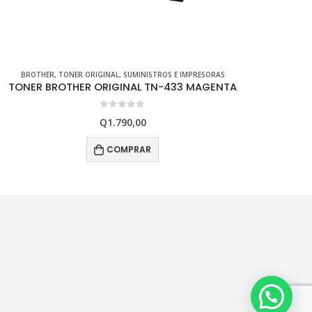
BROTHER
,
SUMINISTROS E IMPRESORAS
,
TINTA ORIGINAL
BR
TINTA BROTHER ORIGINAL BT-5001 AMARILLO
TON
0
out of 5
Q
110,00
COMPRAR