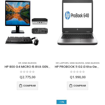
HP
,
SEMI-NUEVOS
HP
,
LAPTOPS
,
SEMI-NUEVOS
,
SEMI-NUEVOS
HP 800 G4 MICRO I5 8VA GEN 8GB RAM 1TB HDD
HP PROBOOK 11 G2 i3 6ta Generación
0
out of 5
0
out of 5
Q
2.775,00
Q
1.990,00
COMPRAR
COMPRAR
-13%