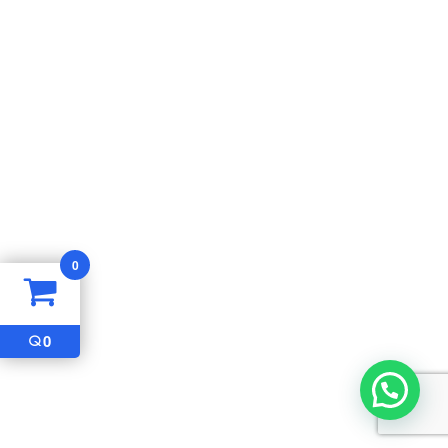
0
Q
0